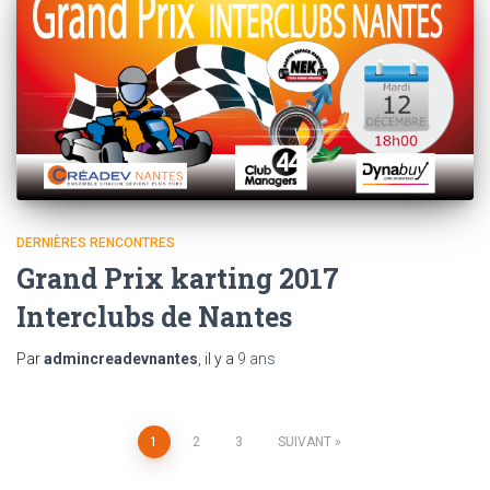
DERNIÈRES RENCONTRES
Grand Prix karting 2017
Interclubs de Nantes
Par
admincreadevnantes
, il y a
9 ans
1
2
3
SUIVANT