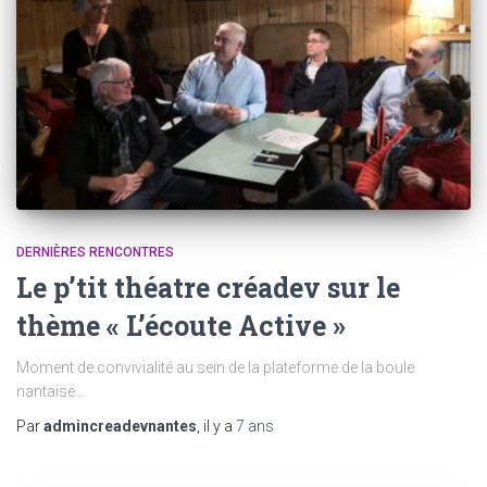
DERNIÈRES RENCONTRES
Le p’tit théatre créadev sur le
thème « L’écoute Active »
Moment de convivialité au sein de la plateforme de la boule
nantaise…
Par
admincreadevnantes
, il y a
7 ans